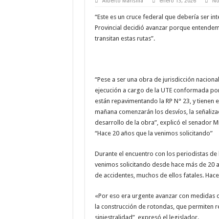
Alberto Mansilla
enero 13, 2026
No
“Este es un cruce federal que debería ser i
Provincial decidió avanzar porque entendemo
transitan estas rutas”.
“Pese a ser una obra de jurisdicción nacional
ejecución a cargo de la UTE conformada por
están repavimentando la RP N° 23, y tienen 
mañana comenzarán los desvíos, la señalizac
desarrollo de la obra”, explicó el senador Mi
“Hace 20 años que la venimos solicitando”
Durante el encuentro con los periodistas de
venimos solicitando desde hace más de 20 a
de accidentes, muchos de ellos fatales. Ha
«Por eso era urgente avanzar con medidas 
la construcción de rotondas, que permiten re
siniestralidad”, expresó el legislador.