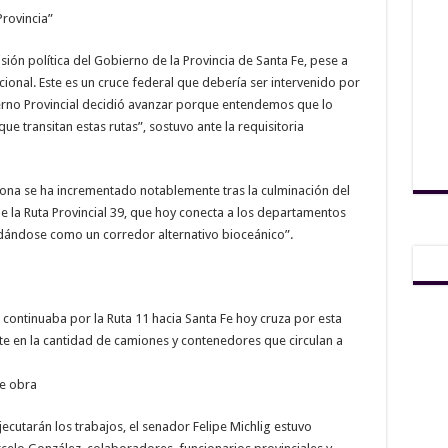
Provincia”
sión política del Gobierno de la Provincia de Santa Fe, pese a
cional. Este es un cruce federal que debería ser intervenido por
erno Provincial decidió avanzar porque entendemos que lo
ue transitan estas rutas”, sostuvo ante la requisitoria
a zona se ha incrementado notablemente tras la culminación del
 la Ruta Provincial 39, que hoy conecta a los departamentos
lidándose como un corredor alternativo bioceánico”.
ontinuaba por la Ruta 11 hacia Santa Fe hoy cruza por esta
e en la cantidad de camiones y contenedores que circulan a
de obra
jecutarán los trabajos, el senador Felipe Michlig estuvo