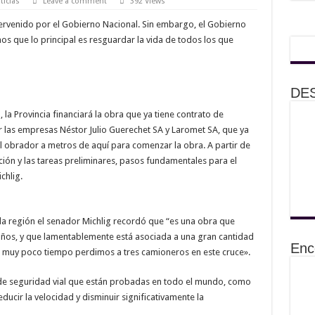
ticias
Leave a comment
392 Views
ntervenido por el Gobierno Nacional. Sin embargo, el Gobierno
s que lo principal es resguardar la vida de todos los que
DE
, la Provincia financiará la obra que ya tiene contrato de
 las empresas Néstor Julio Guerechet SA y Laromet SA, que ya
el obrador a metros de aquí para comenzar la obra. A partir de
ión y las tareas preliminares, pasos fundamentales para el
chlig.
 la región el senador Michlig recordó que “es una obra que
ños, y que lamentablemente está asociada a una gran cantidad
Enc
ce muy poco tiempo perdimos a tres camioneros en este cruce».
de seguridad vial que están probadas en todo el mundo, como
ducir la velocidad y disminuir significativamente la