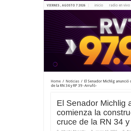
inicio
radio en vivo
VIERNES , AGOSTO 7 2026
Home
/
Noticias
/
El Senador Michlig anunció
de la RN 34 y RP 39 -Arrufó-
El Senador Michlig
comienza la constr
cruce de la RN 34 y