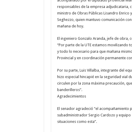
acompañado por el diputado provincial Marc
responsables de la empresa adjudicataria, c
ministro de Obras Públicas Lisandro Enrico y
Seghezzo, quien mantuvo comunicación con l
mañana de hoy.
El ingeniero Gonzalo Aranda, jefe de obra, 
“Por parte de la UTE estamos movilizando t
y todo lo necesario para que mañana mismo 
Provincial y en coordinación permanente con 
Por su parte, Luis Villalba, integrante del eq
hizo especial hincapié en la seguridad vial d
circulen por la zona máxima precaución, que 
banderilleros”.
Agradecimientos
El senador agradeció “el acompañamiento p
subadministrador Sergio Cardozo y equipo d
situaciones como esta”.