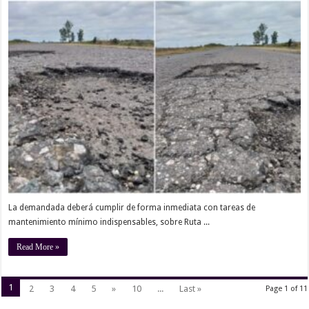
La demandada deberá cumplir de forma inmediata con tareas de
mantenimiento mínimo indispensables, sobre Ruta ...
Read More »
1
2
3
4
5
»
10
...
Last »
Page 1 of 11