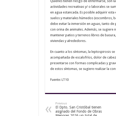
Quienes tienen riesgo de enfermarse, son l
actividades recreativas y/ o laborales se s
en agua estancada. Es posible adquirir esta
suelos y materiales húmedos (escombros, bas
debe evitar la inmersión en aguas, tanto 
con orina de animales. Además, se sugiere n
mantener patios y terrenos libres de basura,
viviendas y alrededores.
En cuanto a los síntomas, la leptospirosis se
acompañada de escalofríos, dolor de cabeza
presentarse con formas complicadas y graves 
de estos síntomas, se sugiere realizar la con
Fuente: LT10
Previous
El Dpto. San Cristóbal tienen
asignado del Fondo de Obras
Menores 2026 un total de