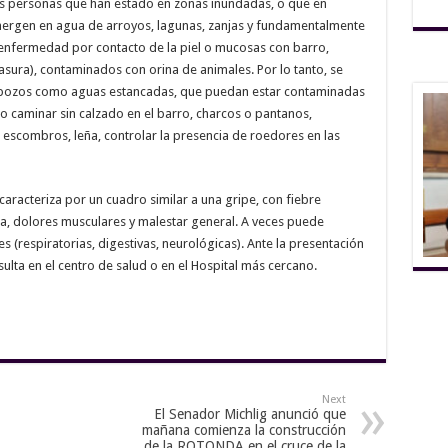
as personas que han estado en zonas inundadas, o que en
umergen en agua de arroyos, lagunas, zanjas y fundamentalmente
 enfermedad por contacto de la piel o mucosas con barro,
ura), contaminados con orina de animales. Por lo tanto, se
de pozos como aguas estancadas, que puedan estar contaminadas
o caminar sin calzado en el barro, charcos o pantanos,
 escombros, leña, controlar la presencia de roedores en las
 caracteriza por un cuadro similar a una gripe, con fiebre
, dolores musculares y malestar general. A veces puede
(respiratorias, digestivas, neurológicas). Ante la presentación
sulta en el centro de salud o en el Hospital más cercano.
Next
El Senador Michlig anunció que
mañana comienza la construcción
de la ROTONDA en el cruce de la