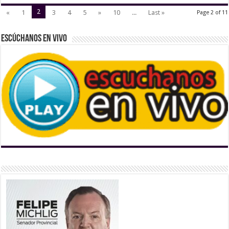
2
«
1
3
4
5
»
10
...
Last »
Page 2 of 11
Escúchanos En Vivo