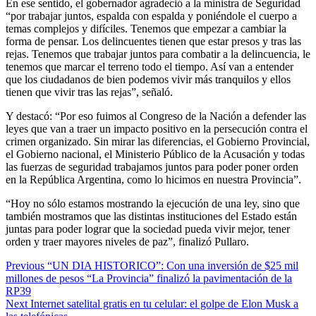
En ese sentido, el gobernador agradeció a la ministra de Seguridad
“por trabajar juntos, espalda con espalda y poniéndole el cuerpo a
temas complejos y difíciles. Tenemos que empezar a cambiar la
forma de pensar. Los delincuentes tienen que estar presos y tras las
rejas. Tenemos que trabajar juntos para combatir a la delincuencia, le
tenemos que marcar el terreno todo el tiempo. Así van a entender
que los ciudadanos de bien podemos vivir más tranquilos y ellos
tienen que vivir tras las rejas”, señaló.
Y destacó: “Por eso fuimos al Congreso de la Nación a defender las
leyes que van a traer un impacto positivo en la persecución contra el
crimen organizado. Sin mirar las diferencias, el Gobierno Provincial,
el Gobierno nacional, el Ministerio Público de la Acusación y todas
las fuerzas de seguridad trabajamos juntos para poder poner orden
en la República Argentina, como lo hicimos en nuestra Provincia”.
“Hoy no sólo estamos mostrando la ejecución de una ley, sino que
también mostramos que las distintas instituciones del Estado están
juntas para poder lograr que la sociedad pueda vivir mejor, tener
orden y traer mayores niveles de paz”, finalizó Pullaro.
Previous
“UN DIA HISTORICO”: Con una inversión de $25 mil
millones de pesos “La Provincia” finalizó la pavimentación de la
RP39
Next
Internet satelital gratis en tu celular: el golpe de Elon Musk a