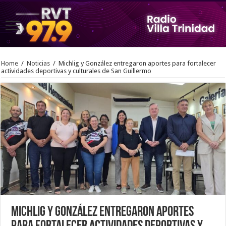
Home
/
Noticias
/
Michlig y González entregaron aportes para fortalecer
actividades deportivas y culturales de San Guillermo
Michlig y González entregaron aportes