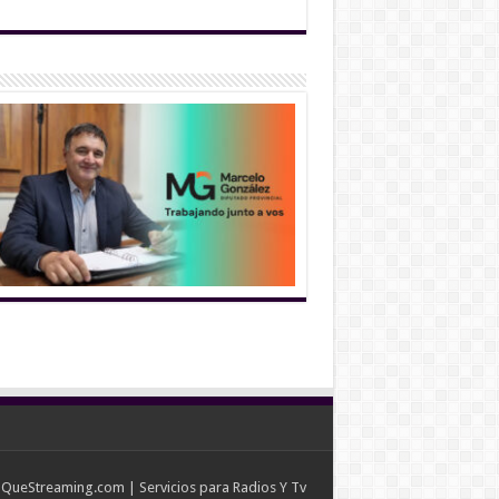
y
QueStreaming.com
| Servicios para Radios Y Tv