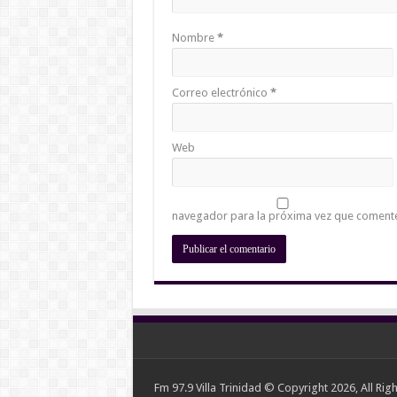
Nombre
*
Correo electrónico
*
Web
navegador para la próxima vez que coment
Fm 97.9 Villa Trinidad © Copyright 2026, All Rig