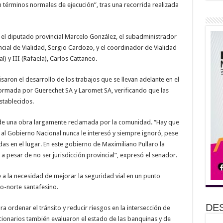
en términos normales de ejecución”, tras una recorrida realizada
r el diputado provincial Marcelo González, el subadministrador
cial de Vialidad, Sergio Cardozo, y el coordinador de Vialidad
l) y III (Rafaela), Carlos Cattaneo.
saron el desarrollo de los trabajos que se llevan adelante en el
ormada por Guerechet SA y Laromet SA, verificando que las
stablecidos.
 de una obra largamente reclamada por la comunidad. “Hay que
e al Gobierno Nacional nunca le interesó y siempre ignoró, pese
das en el lugar. En este gobierno de Maximiliano Pullaro la
 pesar de no ser jurisdicción provincial”, expresó el senador.
a la necesidad de mejorar la seguridad vial en un punto
ro-norte santafesino.
DE
a ordenar el tránsito y reducir riesgos en la intersección de
uncionarios también evaluaron el estado de las banquinas y de