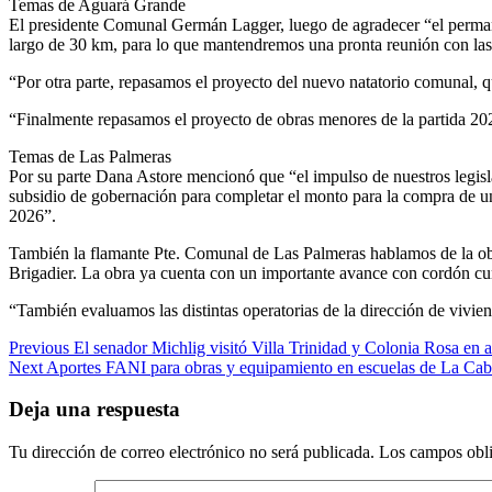
Temas de Aguará Grande
El presidente Comunal Germán Lagger, luego de agradecer “el permane
largo de 30 km, para lo que mantendremos una pronta reunión con las
“Por otra parte, repasamos el proyecto del nuevo natatorio comunal, 
“Finalmente repasamos el proyecto de obras menores de la partida 2026
Temas de Las Palmeras
Por su parte Dana Astore mencionó que “el impulso de nuestros legisl
subsidio de gobernación para completar el monto para la compra de un
2026”.
También la flamante Pte. Comunal de Las Palmeras hablamos de la obra
Brigadier. La obra ya cuenta con un importante avance con cordón cu
“También evaluamos las distintas operatorias de la dirección de viviend
Previous
El senador Michlig visitó Villa Trinidad y Colonia Rosa en a
Next
Aportes FANI para obras y equipamiento en escuelas de La Cabr
Deja una respuesta
Tu dirección de correo electrónico no será publicada.
Los campos obli