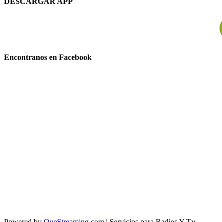
DESCARGAR APP
Encontranos en Facebook
Powered by
QueStreaming.com
| Servicios para Radios Y Tv