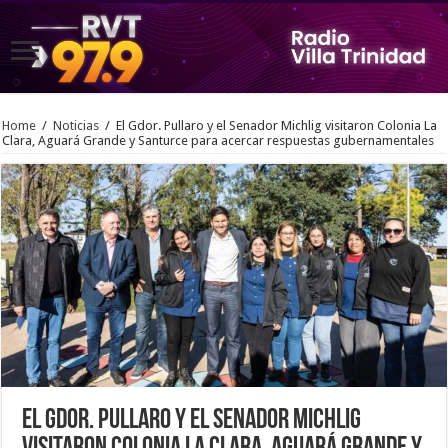
Home
/
Noticias
/
El Gdor. Pullaro y el Senador Michlig visitaron Colonia La
Clara, Aguará Grande y Santurce para acercar respuestas gubernamentales
El Gdor. Pullaro y el Senador Michlig