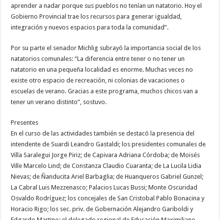
aprender a nadar porque sus pueblos no tenían un natatorio. Hoy el
Gobierno Provincial trae los recursos para generar igualdad,
integración y nuevos espacios para toda la comunidad”.
Por su parte el senador Michlig subrayó la importancia social de los
natatorios comunales: “La diferencia entre tener o no tener un
natatorio en una pequeña localidad es enorme. Muchas veces no
existe otro espacio de recreación, ni colonias de vacaciones o
escuelas de verano. Gracias a este programa, muchos chicos van a
tener un verano distinto”, sostuvo.
Presentes
En el curso de las actividades también se destacó la presencia del
intendente de Suardi Leandro Gastaldi; los presidentes comunales de
Villa Saralegui Jorge Piriz; de Capivara Adriana Córdoba; de Moisés
Ville Marcelo Lind; de Constanza Claudio Cuaranta; de La Lucila Lidia
Nievas; de Ñanducita Ariel Barbaglia; de Huanqueros Gabriel Gunzel;
La Cabral Luis Mezzenasco; Palacios Lucas Bussi; Monte Oscuridad
Osvaldo Rodríguez; los concejales de San Cristobal Pablo Bonacina y
Horacio Rigo; los sec. priv. de Gobernación Alejandro Gariboldi y
Edgardo Martino; el delegado regional de Educación Maximiliano